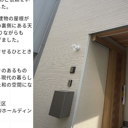
した。
建物の屋根が
の裏側にある天
りながらも
げました。
させるひととき
きのあるもの
も現代の暮らし
た和の空間にな
東区
Uホールディン