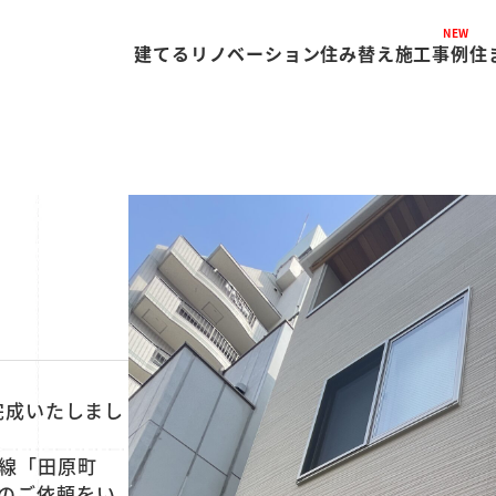
NEW
建てる
リノベーション
住み替え
施工事例
住
完成いたしまし
線「田原町
のご依頼をい