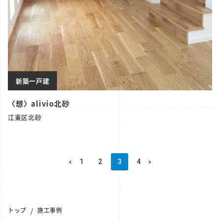
新築一戸建
〈想〉alivio北砂
江東区北砂
1
2
3
4
トップ
施工事例